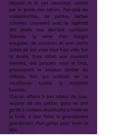
l'épaule et le pas laborieux, ralenti
par le poids des sabots. Par-delà les
maisonnettes, de petites taches
colorées couraient avec la légèreté
des pieds nus derrière quelques
chèvres, la laine d'un maigre
troupeau de moutons et une vache
suitée de son veau tout frais vêlé. Sur
la droite, trois robes aux couleurs
éteintes, des paquets sous le bras,
gravissaient le sinueux sentier du
château fort qui ombrait de sa
rocailleuse tutelle le modeste
hameau.
Chacun affairé à son labeur du jour,
aucune de ces petites gens ne prit
garde à l'ombre dissimulée à l'orée de
la forêt. Il leur fallut le grondement
grandissant d'un galop pour lever la
tête.