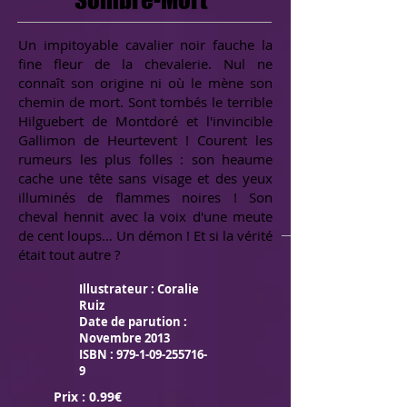
Un impitoyable cavalier noir fauche la
fine fleur de la chevalerie. Nul ne
connaît son origine ni où le mène son
chemin de mort. Sont tombés le terrible
Hilguebert de Montdoré et l'invincible
Gallimon de Heurtevent ! Courent les
rumeurs les plus folles : son heaume
cache une tête sans visage et des yeux
illuminés de flammes noires ! Son
cheval hennit avec la voix d'une meute
de cent loups… Un démon ! Et si la vérité
était tout autre ?
Illustrateur : Coralie
Ruiz
Date de parution :
Novembre 2013
ISBN :
979-1-09-255716-
9
Prix : 0.99€