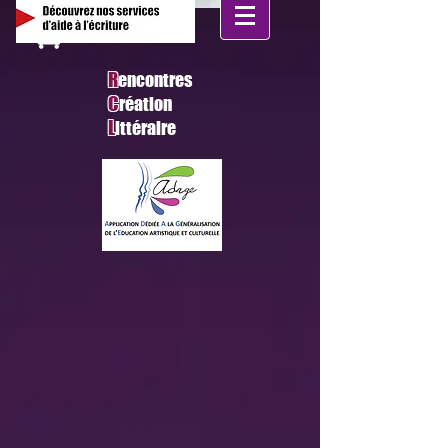
R
encontres
C
réation
L
ittéraire