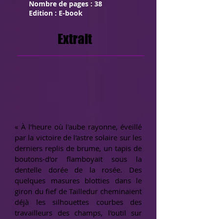
Nombre de pages : 38
Edition : E-book
Extrait
« À l'heure où l'aube rayonne, éveillé
par la victoire de l'astre solaire sur les
derniers replis de brume, un tapis de
boutons-d'or flamboyait sous la
dentelle dorée de la rosée. Des
quelques masures blotties dans le
giron du fief de Tailledur cheminaient
déjà les silhouettes courbes des
travailleurs des champs, l'outil sur