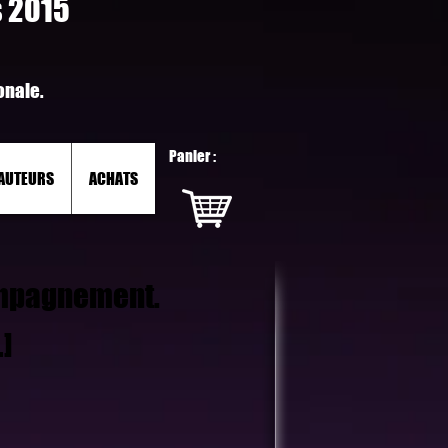
s 2015
onale.
Panier :
AUTEURS
ACHATS
mpagnement.
]