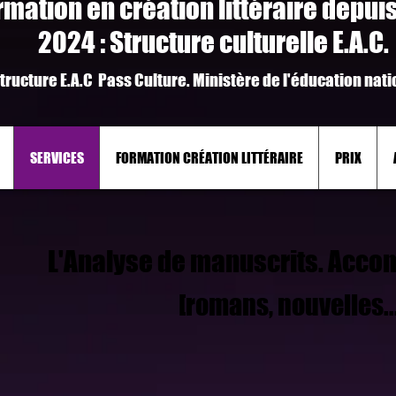
rmation en création littéraire depui
2024 : Structure culturelle E.A.C.
tructure E.A.C Pass Culture. M
inistère de l'
é
ducation
n
ati
SERVICES
FORMATION CRÉATION LITTÉRAIRE
PRIX
L'Analyse de
manuscrits. Acco
[romans, nouvelles...