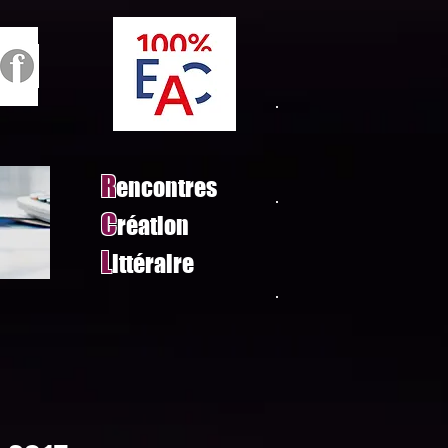
R
encontres
C
réation
L
ittéraire