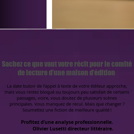
Sachez ce que vaut votre récit pour le comité
de lecture d’une maison d’édition
La date butoir de l’appel à texte de votre éditeur approche,
mais vous restez bloqué ou toujours peu satisfait de certains
passages, voire, vous doutez de plusieurs scènes
principales. Vous manquez de recul. Mais que changer ?
Soumettez une fiction de meilleure qualité !
Profitez d’une analyse professionnelle.
Olivier Lusetti directeur littéraire.