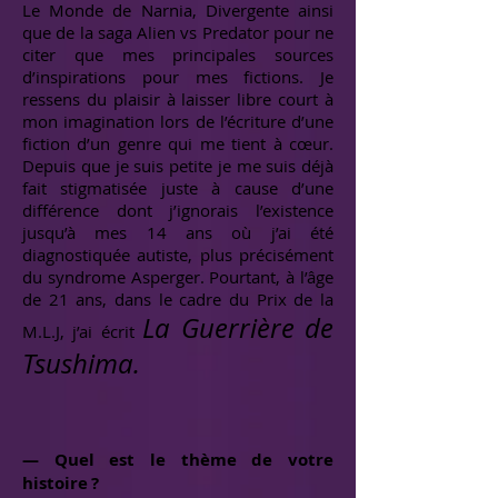
Le Monde de Narnia, Divergente ainsi
que de la saga Alien vs Predator pour ne
citer que mes principales sources
d’inspirations pour mes fictions. Je
ressens du plaisir à laisser libre court à
mon imagination lors de l’écriture d’une
fiction d’un genre qui me tient à cœur.
Depuis que je suis petite je me suis déjà
fait stigmatisée juste à cause d’une
différence dont j’ignorais l’existence
jusqu’à mes 14 ans où j’ai été
diagnostiquée autiste, plus précisément
du syndrome Asperger. Pourtant, à l’âge
de 21 ans, dans le cadre du Prix de la
La Guerrière de
M.L.J, j’ai écrit
Tsushima.
— Quel est le thème de votre
histoire ?