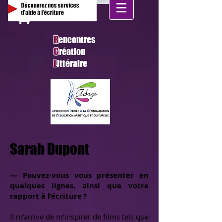
R
encontres
C
réation
L
ittéraire
Sarah Dupont
— Pouvez-vous vous présenter en
quelques lignes, ainsi que votre
rapport à l’écriture ?
Il m’arrive de m’inspirer de films tels que