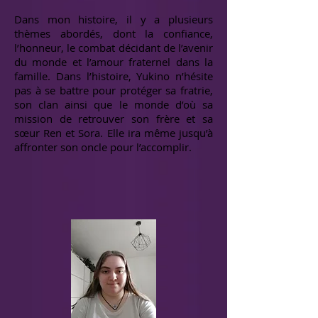
Dans mon histoire, il y a plusieurs
thèmes abordés, dont la confiance,
l’honneur, le combat décidant de l’avenir
du monde et l’amour fraternel dans la
famille. Dans l’histoire, Yukino n’hésite
pas à se battre pour protéger sa fratrie,
son clan ainsi que le monde d’où sa
mission de retrouver son frère et sa
sœur Ren et Sora. Elle ira même jusqu’à
affronter son oncle pour l’accomplir.