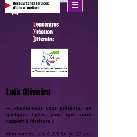
R
encontres
C
réation
L
ittéraire
Loïs Oliveira
— Pouvez-vous vous présenter en
quelques lignes, ainsi que votre
rapport à l’écriture ?
Mon nom est Loïs OLIVEIRA, j’ai 23 ans.