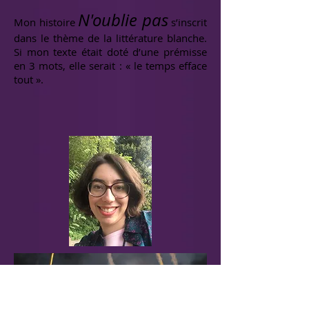
N'oublie pas
Mon histoire
s’inscrit
dans le thème de la littérature blanche.
Si mon texte était doté d’une prémisse
en 3 mots, elle serait : « le temps efface
tout ».