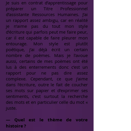
Je suis en contrat d’apprentissage pour
préparer un Titre Professionnel
d’assistante Ressources Humaines. J’ai
un rapport assez ambigu, car en réalité
je n’aime pas du tout mon style
d’écriture qui parfois peut me faire peur,
car il est capable de faire pleurer mon
entourage. Mon style est plutôt
poétique, j’ai déjà écrit un certain
nombre de poèmes. Mais je l’avoue
aussi, certains de mes poèmes ont été
lus à des enterrements donc c’est un
rapport pour ne pas dire assez
complexe. Cependant, ce que j’aime
dans l’écriture, outre le fait de coucher
ses mots sur papier et d’exprimer ses
sentiments, c’est surtout la recherche
des mots et en particulier celle du mot «
juste.
— Quel est le thème de votre
histoire ?