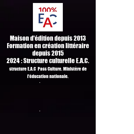
Maison d'édition depuis 2013
Formation en création littéraire
depuis 2015
2024 : Structure culturelle E.A.C.
structure E.A.C Pass Culture. M
inistère de
l'
é
ducation
n
ationale.