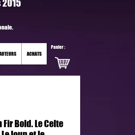
s 2015
onale.
Panier :
AUTEURS
ACHATS
 Fir Bold. Le Celte
 Le loup et le