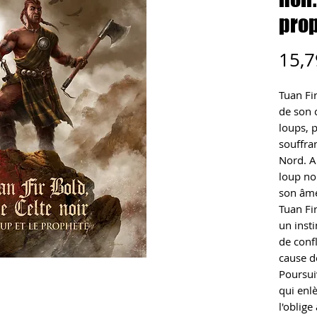
prop
15,7
Tuan Fi
de son c
loups, p
souffra
Nord. A
loup noi
son âme
Tuan Fi
un inst
de confl
cause de
Poursui
qui enl
l'oblige