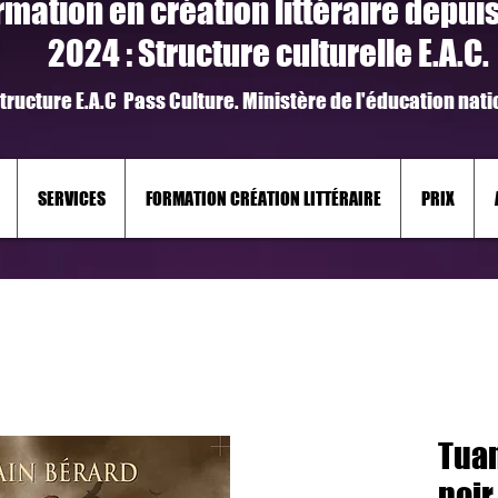
rmation en création littéraire depui
2024 : Structure culturelle E.A.C.
tructure E.A.C Pass Culture. M
inistère de l'
é
ducation
n
ati
SERVICES
FORMATION CRÉATION LITTÉRAIRE
PRIX
Tuan
noir.