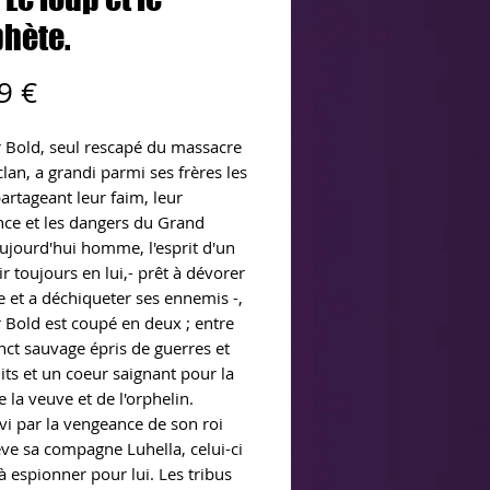
hète.
Prix
9 €
r Bold, seul rescapé du massacre
lan, a grandi parmi ses frères les
artageant leur faim, leur
nce et les dangers du Grand
ujourd'hui homme, l'esprit d'un
r toujours en lui,- prêt à dévorer
 et a déchiqueter ses ennemis -,
r Bold est coupé en deux ; entre
inct sauvage épris de guerres et
its et un coeur saignant pour la
 la veuve et de l'orphelin.
vi par la vengeance de son roi
ève sa compagne Luhella, celui-ci
 à espionner pour lui. Les tribus