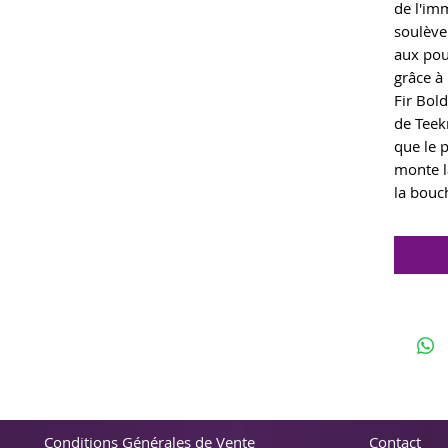
de l'im
soulève
aux pou
grâce à
Fir Bold
de Teek
que le 
monte l
la bouc
Conditions Générales de Vente
Contact