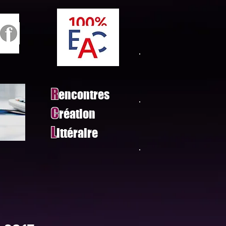
R
encontres
C
réation
L
ittéraire